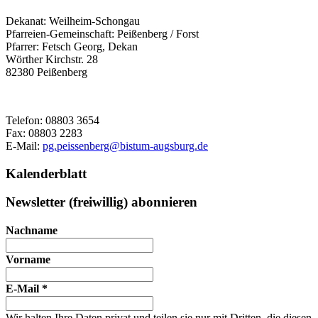
Dekanat:
Weilheim-Schongau
Pfarreien-Gemeinschaft:
Peißenberg / Forst
Pfarrer:
Fetsch Georg, Dekan
Wörther Kirchstr. 28
82380
Peißenberg
Telefon:
08803 3654
Fax:
08803 2283
E-Mail:
pg.peissenberg@bistum-augsburg.de
Kalenderblatt
Newsletter (freiwillig) abonnieren
Nachname
Vorname
E-Mail
*
Wir halten Ihre Daten privat und teilen sie nur mit Dritten, die diesen