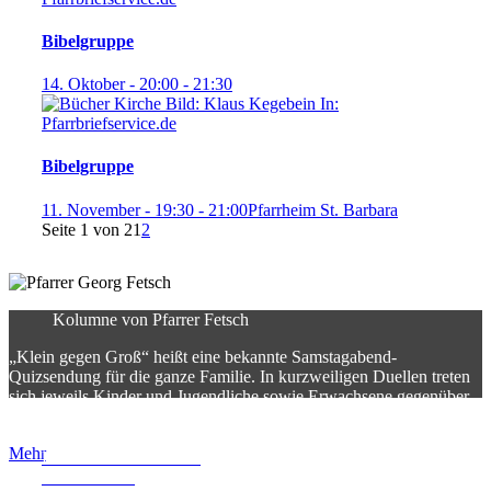
Bibelgruppe
14. Oktober - 20:00
-
21:30
Bibelgruppe
11. November - 19:30
-
21:00
Pfarrheim St. Barbara
Seite 1 von 2
1
2
Kolumne von Pfarrer Fetsch
„Klein gegen Groß“ heißt eine bekannte Samstagabend-
Quizsendung für die ganze Familie. In kurzweiligen Duellen treten
sich jeweils Kinder und Jugendliche sowie Erwachsene gegenüber.
Immer geht es um eine Fähigkeit, …
Mehr
Pfarrkirche St. Barbara
Sonnenstraße