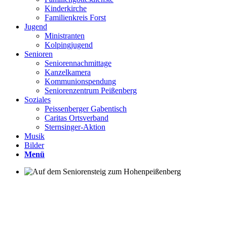
Kinderkirche
Familienkreis Forst
Jugend
Ministranten
Kolpingjugend
Senioren
Seniorennachmittage
Kanzelkamera
Kommunionspendung
Seniorenzentrum Peißenberg
Soziales
Peissenberger Gabentisch
Caritas Ortsverband
Sternsinger-Aktion
Musik
Bilder
Menü