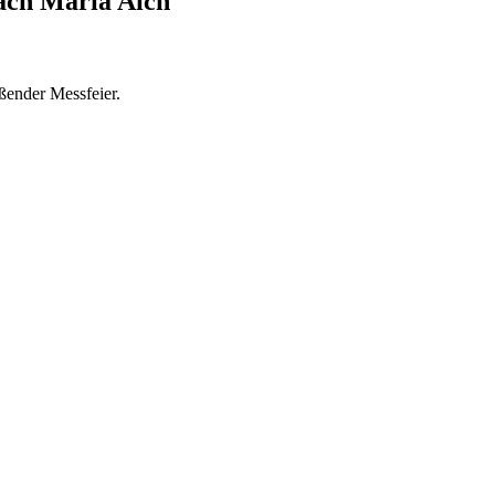
nach Maria Aich
ßender Messfeier.