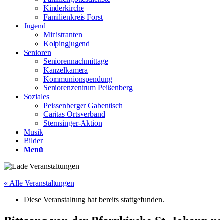
Kinderkirche
Familienkreis Forst
Jugend
Ministranten
Kolpingjugend
Senioren
Seniorennachmittage
Kanzelkamera
Kommunionspendung
Seniorenzentrum Peißenberg
Soziales
Peissenberger Gabentisch
Caritas Ortsverband
Sternsinger-Aktion
Musik
Bilder
Menü
« Alle Veranstaltungen
Diese Veranstaltung hat bereits stattgefunden.