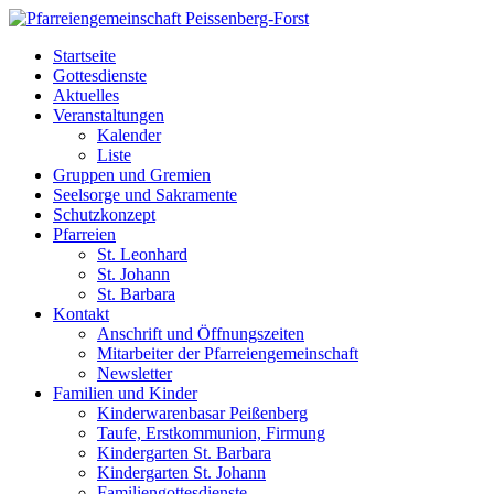
Startseite
Gottesdienste
Aktuelles
Veranstaltungen
Kalender
Liste
Gruppen und Gremien
Seelsorge und Sakramente
Schutzkonzept
Pfarreien
St. Leonhard
St. Johann
St. Barbara
Kontakt
Anschrift und Öffnungszeiten
Mitarbeiter der Pfarreiengemeinschaft
Newsletter
Familien und Kinder
Kinderwarenbasar Peißenberg
Taufe, Erstkommunion, Firmung
Kindergarten St. Barbara
Kindergarten St. Johann
Familiengottesdienste