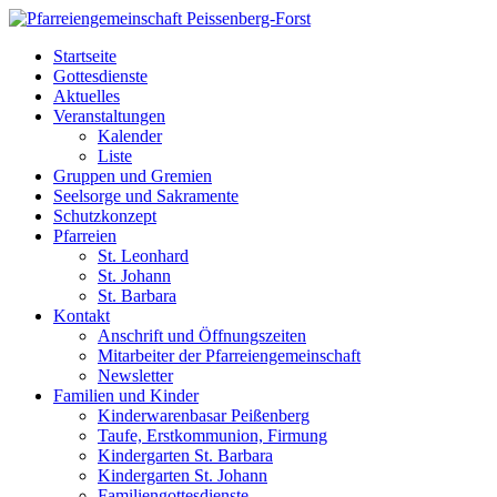
Startseite
Gottesdienste
Aktuelles
Veranstaltungen
Kalender
Liste
Gruppen und Gremien
Seelsorge und Sakramente
Schutzkonzept
Pfarreien
St. Leonhard
St. Johann
St. Barbara
Kontakt
Anschrift und Öffnungszeiten
Mitarbeiter der Pfarreiengemeinschaft
Newsletter
Familien und Kinder
Kinderwarenbasar Peißenberg
Taufe, Erstkommunion, Firmung
Kindergarten St. Barbara
Kindergarten St. Johann
Familiengottesdienste