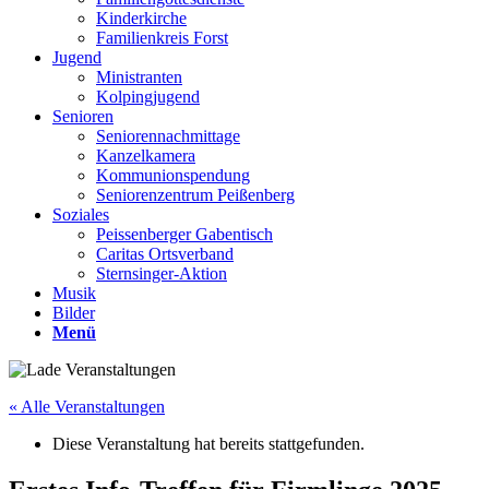
Kinderkirche
Familienkreis Forst
Jugend
Ministranten
Kolpingjugend
Senioren
Seniorennachmittage
Kanzelkamera
Kommunionspendung
Seniorenzentrum Peißenberg
Soziales
Peissenberger Gabentisch
Caritas Ortsverband
Sternsinger-Aktion
Musik
Bilder
Menü
« Alle Veranstaltungen
Diese Veranstaltung hat bereits stattgefunden.