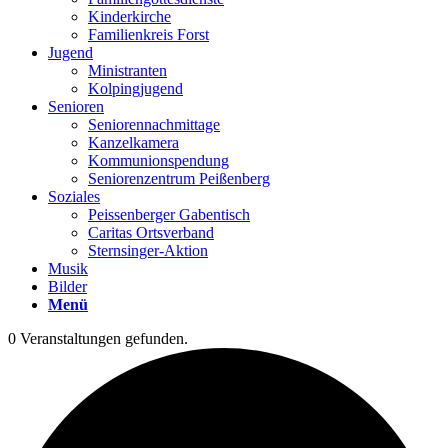
Kinderkirche
Familienkreis Forst
Jugend
Ministranten
Kolpingjugend
Senioren
Seniorennachmittage
Kanzelkamera
Kommunionspendung
Seniorenzentrum Peißenberg
Soziales
Peissenberger Gabentisch
Caritas Ortsverband
Sternsinger-Aktion
Musik
Bilder
Menü
0 Veranstaltungen gefunden.