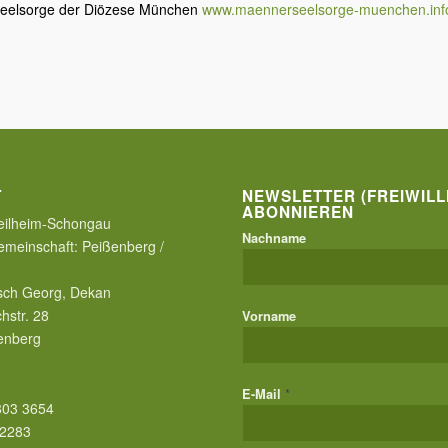
eelsorge der Diözese München
www.maennerseelsorge-muenchen.inf
T
NEWSLETTER (FREIWILL
ABONNIEREN
ilheim-Schongau
Nachname
emeinschaft:
Peißenberg /
sch Georg, Dekan
hstr. 28
Vorname
enberg
*
E-Mail
803 3654
 2283