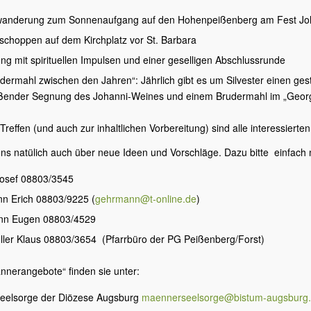
anderung zum Sonnenaufgang auf den Hohenpeißenberg am Fest Jo
hoppen auf dem Kirchplatz vor St. Barbara
g mit spirituellen Impulsen und einer geselligen Abschlussrunde
dermahl zwischen den Jahren“: Jährlich gibt es um Silvester einen gest
ßender Segnung des Johanni-Weines und einem Brudermahl im „Georgs
reffen (und auch zur inhaltlichen Vorbereitung) sind alle interessiert
uns natülich auch über neue Ideen und Vorschläge. Dazu bitte einfac
Josef 08803/3545
n Erich 08803/9225 (
gehrmann
@
t-online.de
)
nn Eugen 08803/4529
ller Klaus 08803/3654 (Pfarrbüro der PG Peißenberg/Forst)
nnerangebote“ finden sie unter:
eelsorge der Diözese Augsburg
maennerseelsorge
@
bistum-augsburg