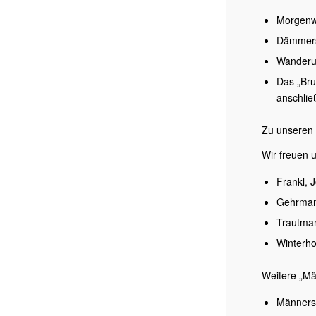
Morgenw
Dämmersc
Wanderun
Das „Bru
anschlie
Zu unseren T
Wir freuen 
Frankl, 
Gehrman
Trautma
Winterho
Weitere „Mä
Männers