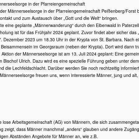
nerseelsorge in der Pfarreiengemeinschaft
der Männerseelsorge in der Pfarreiengemeinschaft Peißenberg/Forst bie
ontakt und zum Austausch über „Gott und die Welt“ bringen.
te eine geplante „Männerwanderung“ durch den Eibenwald in Paterzel
holung ist für das Frühjahr 2024 geplant. Zuvor findet aber sicher da
7. Dezember 2023 um 18.30 Uhr in der Krypta von St. Barbara. Nach e
 Beisammensein im Georgsraum (neben der Krypta). Dort wird dann tr
e Aktion der Männerseelsorge ist am 13. Juli 2024 geplant: Eine geme
n Bischof Ulrich. Dazu wird es eine spezielle Führung geben unter dem
und die Lechfeldschlacht. Darüber werden Sie noch rechtzeitig informiert
 Männerseelsorge freuen uns, wenn interessierte Männer, jung und alt
ne lose Arbeitsgemeinschaft (AG) von Männern, die sich zusammenget
ng zeigt, dass Männer manchmal „anders“ glauben und andere Zugäng
gen Abständen Angebote für Männer an, wie z.B.