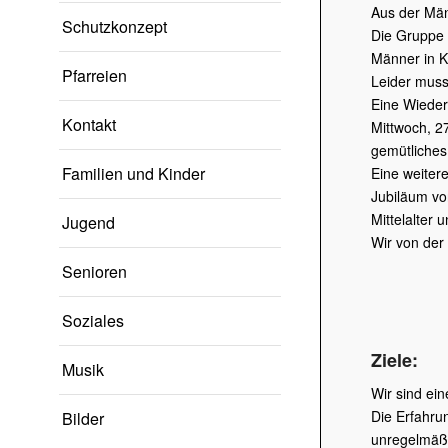
Aus der Män
Schutzkonzept
Die Gruppe 
Männer in K
Pfarreien
Leider muss
Eine Wieder
Kontakt
Mittwoch, 2
gemütliches
Familien und Kinder
Eine weiter
Jubiläum vo
Mittelalter 
Jugend
Wir von der
Senioren
Soziales
Ziele:
Musik
Wir sind ei
Die Erfahru
Bilder
unregelmäßi