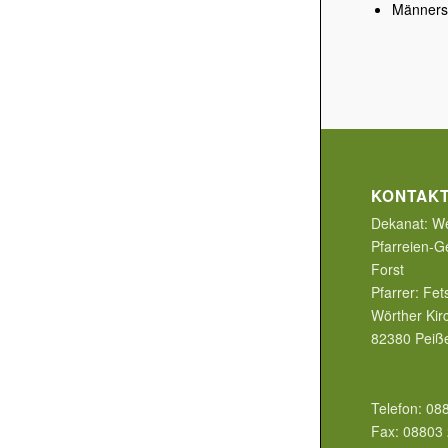
Männers
KONTAK
Dekanat:
We
Pfarreien-G
Forst
Pfarrer:
Fet
Wörther Kirc
82380
Peiß
Telefon:
08
Fax:
08803