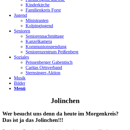
Kinderkirche
Familienkreis Forst
Jugend
Ministranten
Kolpingjugend
Senioren
Seniorennachmittage
Kanzelkamera
Kommunionspendung
Seniorenzentrum Peißenberg
Soziales
Peissenberger Gabentisch
Caritas Ortsverband
Sternsinger-Aktion
Musik
Bilder
Menü
Jolinchen
Wer besucht uns denn da heute im Morgenkreis?
Das ist ja das Jolinchen!!!