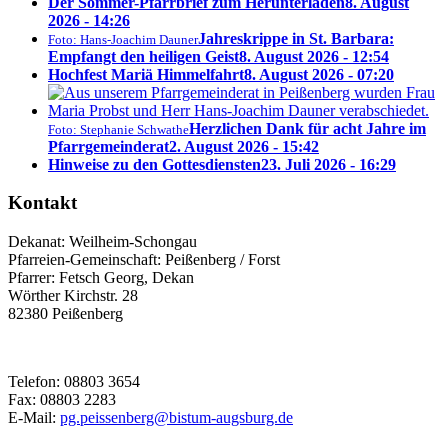
Der Sommer-Pfarrbrief zum Herunterladen
8. August
2026 - 14:26
Jahreskrippe in St. Barbara:
Foto: Hans-Joachim Dauner
Empfangt den heiligen Geist
8. August 2026 - 12:54
Hochfest Mariä Himmelfahrt
8. August 2026 - 07:20
Herzlichen Dank für acht Jahre im
Foto: Stephanie Schwathe
Pfarrgemeinderat
2. August 2026 - 15:42
Hinweise zu den Gottesdiensten
23. Juli 2026 - 16:29
Kontakt
Dekanat:
Weilheim-Schongau
Pfarreien-Gemeinschaft:
Peißenberg / Forst
Pfarrer:
Fetsch Georg, Dekan
Wörther Kirchstr. 28
82380
Peißenberg
Telefon:
08803 3654
Fax:
08803 2283
E-Mail:
pg.peissenberg@bistum-augsburg.de