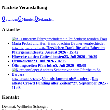
Nächste Veranstaltung
0
0
0
Stunden
Minuten
Sekunden
Aktuelles
Herzlichen Dank für acht Jahre im
Foto: Stephanie Schwathe
Pfarrgemeinderat
2. August 2026 - 15:42
Hinweise zu den Gottesdiensten
23. Juli 2026 - 16:29
Firmkollekte
23. Juli 2026 - 16:25
Öffnungszeiten Pfarrbüro
5. Juli 2026 - 08:09
„Von nix kummt nix“ – oder: „Das
Foto Claudia Scherer
älteste Crowd Funding aller Zeiten!“
27. September 2025 -
11:48
Kontakt
Dekanat:
Weilheim-Schongau