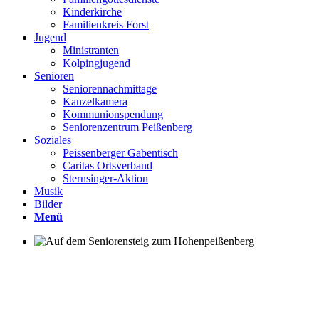
Kinderkirche
Familienkreis Forst
Jugend
Ministranten
Kolpingjugend
Senioren
Seniorennachmittage
Kanzelkamera
Kommunionspendung
Seniorenzentrum Peißenberg
Soziales
Peissenberger Gabentisch
Caritas Ortsverband
Sternsinger-Aktion
Musik
Bilder
Menü