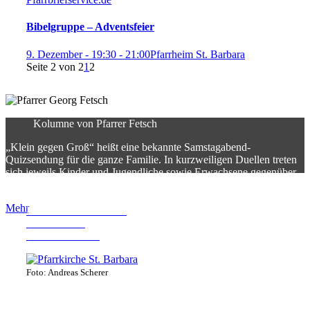
Bibelgruppe – Adventsfeier
9. Dezember - 19:30
-
21:00
Pfarrheim St. Barbara
Seite 2 von 2
1
2
Kolumne von Pfarrer Fetsch
„Klein gegen Groß“ heißt eine bekannte Samstagabend-
Quizsendung für die ganze Familie. In kurzweiligen Duellen treten
sich jeweils Kinder und Jugendliche sowie Erwachsene gegenüber.
Immer geht es um eine Fähigkeit, …
Mehr
Pfarrkirche St. Barbara
Sonnenstraße
82380 Peißenberg
Foto: Andreas Scherer